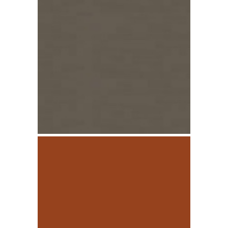
Zinco Pigmento
Castanho pré-
patinado
Zinco Bilacado