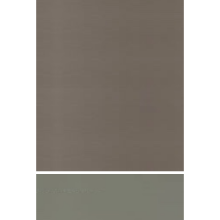
Zinco Pigmento
Vermelho pré-
patinado